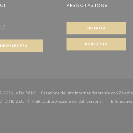
CI
PRENOTAZIONE
PRENOTA
ook ((apre una nuova finestra))
Instagram ((apre una nuova finestra))
PORTA VIA
NEWSLETTER
© 2026 Le Do Ré Mi — Creazione del sito internet ristorante con
Zenche
DI UTILIZZO
Politica di protezione dei dati personali
Informativa 
inestra))
((apre una nuova finestra))
((apre una nuova finestra))