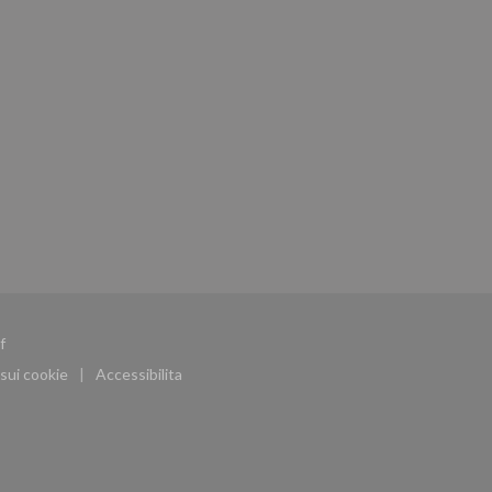
((apre una nuova finestra))
f
sui cookie
Accessibilita
((apre una nuova finestra))
((apre una nuova finestra))