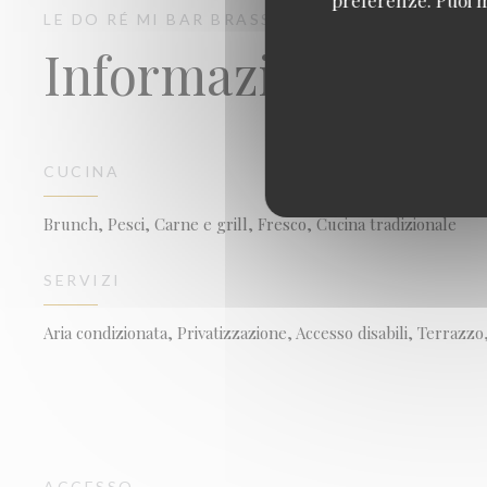
LE DO RÉ MI
BAR BRASSERIE RESTAURANT
PA
Informazioni prat
CUCINA
Brunch, Pesci, Carne e grill, Fresco, Cucina tradizionale
SERVIZI
Aria condizionata, Privatizzazione, Accesso disabili, Terrazzo
ACCESSO