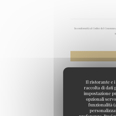
In conformità al Codice del Consumo, h
m
Il ristorante e
raccolta di dati
impostazione pre
opzionali servo
funzionalità (
personalizzati
preferenze. Puoi m