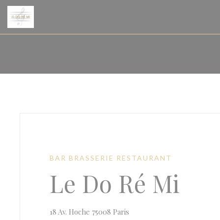
Personalizzazione delle tue scelte sui cookie
BAR BRASSERIE RESTAURANT
Le Do Ré Mi
((apre una nuova finestra))
18 Av. Hoche 75008 Paris