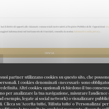
ai il diritto di opporti alle chiamate commerciali iscrivendoti al Registro Pubblico delle Opposizioni:
re
aggiori informazioni sul trattamento dei tuoi dati, consulta la nostra
informativa sulla privacy
.
 i suoi partner utilizzano cookies su questo sito, che posso
 personali. I cookies denominati «necessari» sono obbligatori
definita. Altri cookies opzionali richiedono il tuo consens
no per analizzare la tua navigazione, misurare l'audience d
ad esempio, legate ai social network) o visualizzare pubblic
. Clicca su 'Accetta tutto', 'Rifiuta tutto' o 'Personalizza' per
odificare le tue scelte in qualsiasi momento cliccando sull'