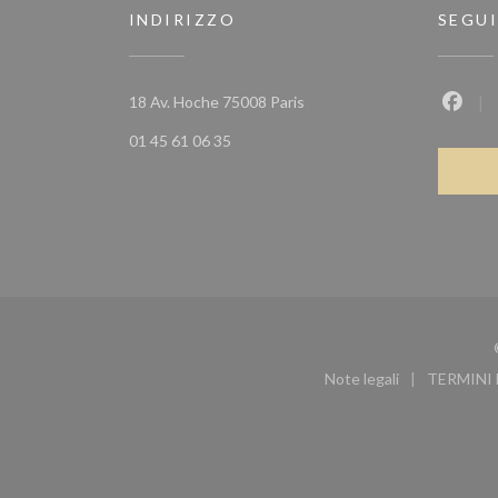
INDIRIZZO
SEGUI
((apre una nuova finestra))
18 Av. Hoche 75008 Paris
Faceb
01 45 61 06 35
Note legali
TERMINI 
((apre una nuova f