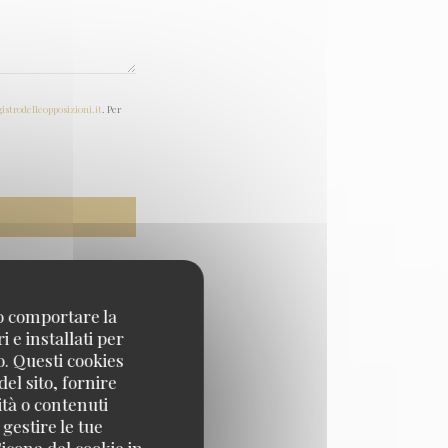
gistrodelleopposizioni.it
. Per
no comportare la
 e installati per
o. Questi cookies
el sito, fornire
ità o contenuti
 gestire le tue
icona del cookie in